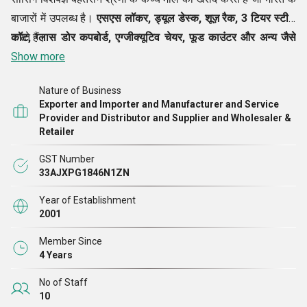
बाजारों में उपलब्ध है।
एसएस लॉकर, ड्यूल डेस्क, शूज़ रैक, 3 टियर स्टील
कॉट, ग्लास डोर कपबोर्ड, एग्जीक्यूटिव चेयर, फूड काउंटर और अन्य जैसे
करते हैं।
उत्पादों के अंतिम रूप से पूरा होने के बाद,
Show more
हम उनकी मजबूती, बेहतरीन
फिनिशिंग आदि सुनिश्चित करने के लिए कड़े परीक्षण
Nature of Business
Exporter and Importer and Manufacturer and Service
Provider and Distributor and Supplier and Wholesaler &
Retailer
GST Number
33AJXPG1846N1ZN
Year of Establishment
2001
Member Since
4 Years
No of Staff
10