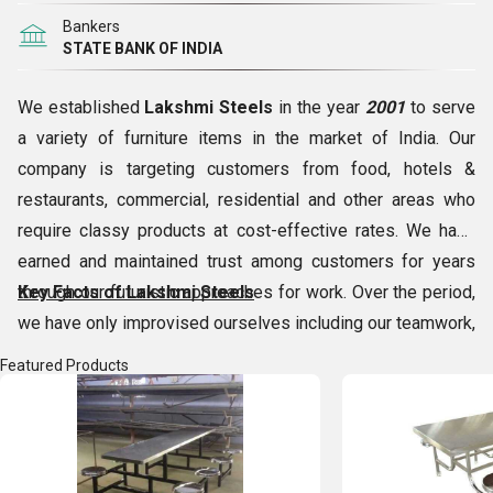
Bankers
STATE BANK OF INDIA
We established
Lakshmi Steels
in the year
2001
to serve
a variety of furniture items in the market of India. Our
company is targeting customers from food, hotels &
restaurants, commercial, residential and other areas who
require classy products at cost-effective rates. We have
earned and maintained trust among customers for years
through our futuristic approaches for work. Over the period,
Key Facts of Lakshmi Steels
we have only improvised ourselves including our teamwork,
business management, supply & shipment, manufacturing,
Featured Products
etc. And, strengthened our position from
Coimbatore
(Tamil Nadu, India)
by supplying items such as
SS
Locker, Executive Chair, 3 Tier Steel Cot, Shoes Rack,
Dual Desk, Food Counter, Glass Door Cupboard,
etc.