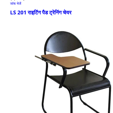
जांच भेजें
LS 201 राइटिंग पैड ट्रेनिंग चेयर