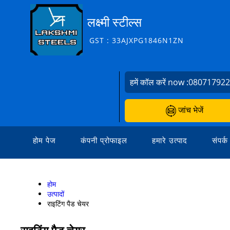
लक्ष्मी स्टील्स
GST : 33AJXPG1846N1ZN
हमें कॉल करें now :
08071792
जांच भेजें
होम पेज
कंपनी प्रोफाइल
हमारे उत्पाद
संपर्क
होम
उत्पादों
राइटिंग पैड चेयर
राइटिंग पैड चेयर