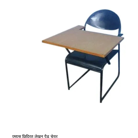
एमएस छिद्रित लेखन पैड चेयर